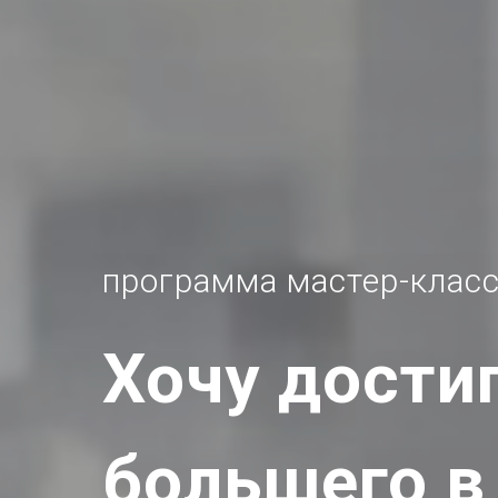
программа мастер-клас
Хочу дости
большего в