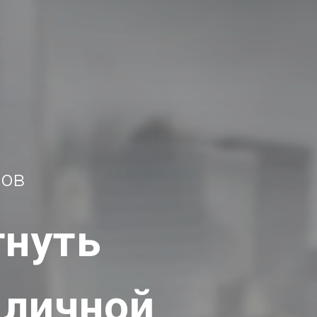
сов
гнуть
 личной