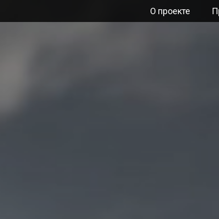
О проекте
П