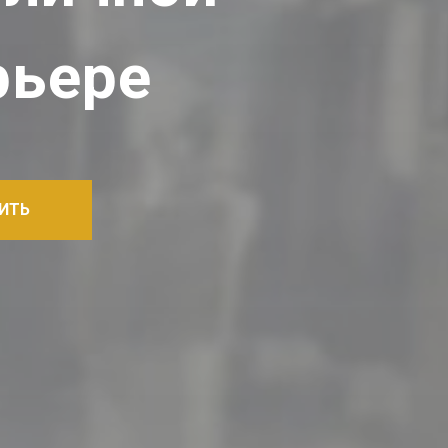
рьере
ИТЬ