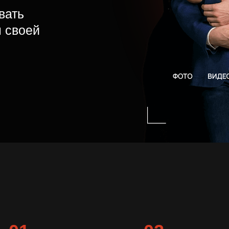
ей
1
02
личение
внимания
Мощный
рост
уверенности и
щин в твой адрес
самооценки