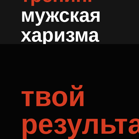
харизма
это:
твой
результа
после
тренинга