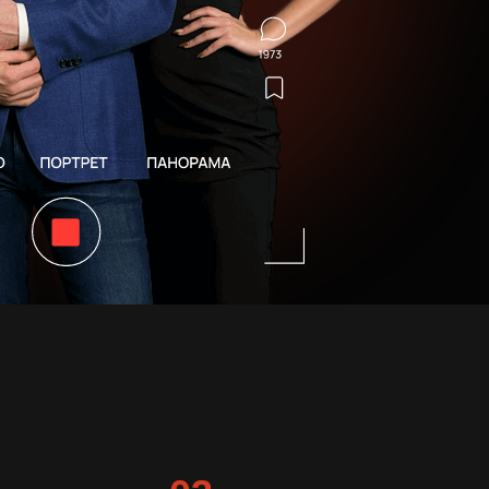
03
Легкое и естественное
общение
с женщинами