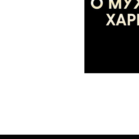
“
Мужская Харизма - это то что
инстинктивно чувствуют влече
воспринимают его как достойно