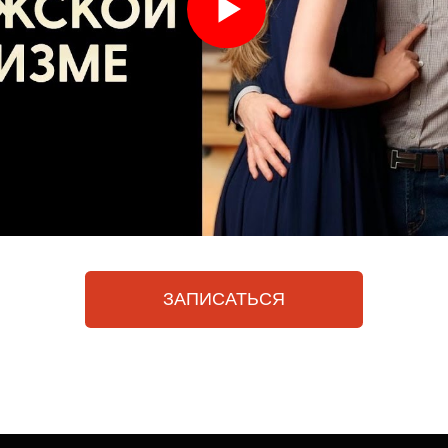
ЗАПИСАТЬСЯ
 делает мужчину особенным! Таким, что девушк
ние к нему и хотят стать ближе. Мужчины же
го собеседника, соперника, партнера.