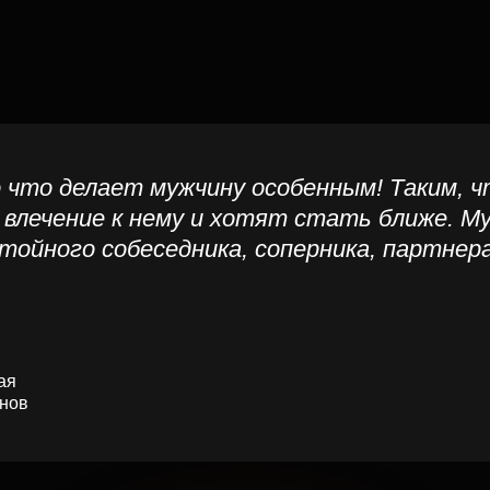
для кого
этот
тренинг